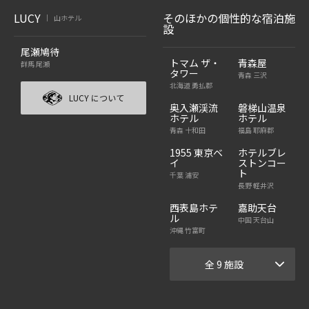
LUCY
そのほかの個性的な宿泊施
山ホテル
|
設
尾瀬鳩待
トマム ザ・
青森屋
群馬 尾瀬
タワー
青森 三沢
北海道 勇払郡
LUCY について
奥入瀬渓流
磐梯山温泉
ホテル
ホテル
青森 十和田
福島 耶麻郡
1955 東京ベ
ホテルブレ
イ
ストンコー
ト
千葉 浦安
長野 軽井沢
西表島ホテ
嘉助天台
ル
中国 天台山
沖縄 竹富町
全 9 施設