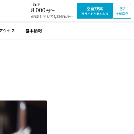
1泊1名
空室検索
8,000
〜
円
＋航空券
当サイトが最もお得
あと払いで
〜
6回
1,334
/月
円
アクセス
基本情報