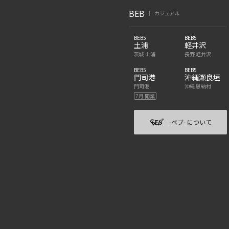
BEB
カジュアル
|
BEB5
BEB5
土浦
軽井沢
茨城 土浦
長野 軽井沢
BEB5
BEB5
門司港
沖縄瀬良垣
門司港
沖縄 恩納村
7月 開業
-ベブ- について