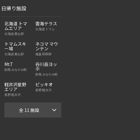
日帰り施設
北海道 トマ
雲海テラス
ムエリア
北海道 トマム
北海道 勇払郡
トマムスキ
ネコマ マウ
ー場
ンテン
北海道 勇払郡
福島 耶麻郡
Mt.T
谷川岳ヨッ
ホ
群馬 みなかみ町
群馬 みなかみ町
軽井沢星野
ピッキオ
エリア
長野 軽井沢
長野 軽井沢
全 11 施設