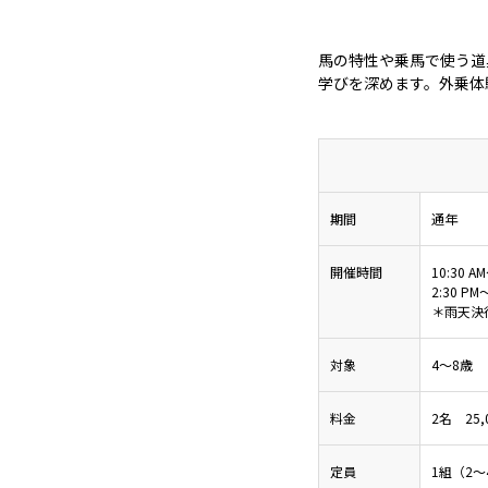
馬の特性や乗馬で使う道
学びを深めます。外乗体
期間
通年
開催時間
10:30 A
2:30 PM
＊雨天決
対象
4～8歳
料金
2名 25
定員
1組（2～