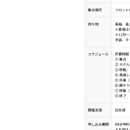
集合場所
フロント
持ち物
長袖、長
＊夏場は
＊11月
手袋、ネ
スケジュール
所要時間
① 集合
② ホテ
③ 移動
④ 馬場
⑤ 外乗（
⑥ 餌や
⑦ 移動（
⑧ 終了
開催言語
日本語
申し込み期限
WEB予約
＊お申込