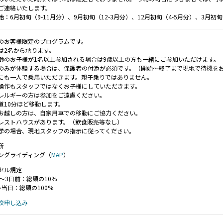
ご連絡いたします。
：6月初旬（9-11月分）、9月初旬（12-3月分）、12月初旬（4-5月分）、3月初旬
のお客様限定のプログラムです。
は2名から承ります。
齢のお子様が1名以上参加される場合は9歳以上の方も一緒にご参加いただけます。
のみが体験する場合は、保護者の付添が必須です。（開始～終了まで現地で待機を
にも一人で乗馬いただきます。親子乗りではありません。
操作もスタッフではなくお子様にしていただきます。
レルギーの方は参加をご遠慮ください。
道10分ほど移動します。
お越しの方は、自家用車での移動にご協力ください。
レストハウスがあります。（飲食販売等なし）
学の場合、現地スタッフの指示に従ってください。
所
ングライディング（
MAP
）
セル規定
前～3日前：総額の10％
～当日：総額の100%
校申し込み