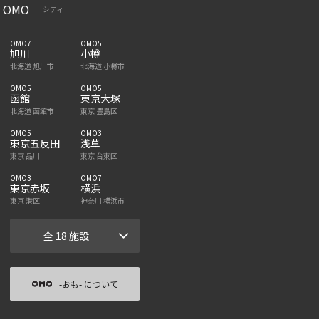
OMO
シティ
|
OMO7
OMO5
旭川
小樽
北海道 旭川市
北海道 小樽市
OMO5
OMO5
函館
東京大塚
北海道 函館市
東京 豊島区
OMO5
OMO3
東京五反田
浅草
東京 品川
東京 台東区
OMO3
OMO7
東京赤坂
横浜
東京 港区
神奈川 横浜市
全 18 施設
-おも- について