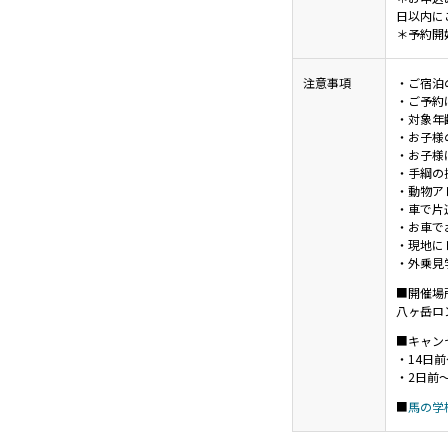
日以内に
＊予約開始
注意事項
・ご宿泊
・ご予約
・対象年
・お子様
・お子様
・手綱の
・動物ア
・車で片
・お車で
・現地に
・外乗見
■開催場
八ヶ岳ロ
■キャン
・14日
・2日前
■
馬の学