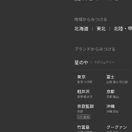
地域からみつける
北海道
東北
北陸・
|
|
ブランドからみつける
星のや
ラグジュアリー
|
東京
富士
東京 大手町
山梨 富士河口湖
軽井沢
京都
長野 軽井沢
京都 嵐山
奈良監獄
沖縄
奈良
沖縄 読谷
6月 開業
竹富島
グーグァン