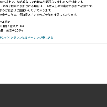
25cm以上で、補助輪なしで自転車が問題なく乗れる方が対象です。
以下のお子様がご参加される場合は、16歳以上の保護者の参加が必須です。
方のご参加はご遠慮いただいております。
の安全のため、長袖長ズボンでのご参加を推奨しております。
セル規定
3日前：総額の10％
前日：総額の100％
テンバイクダウンヒルチャレンジ申し込み