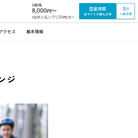
1泊1名
空室検索
8,000
〜
円
＋航空券
当サイトが最もお得
あと払いで
〜
6回
1,334
/月
円
アクセス
基本情報
ンジ