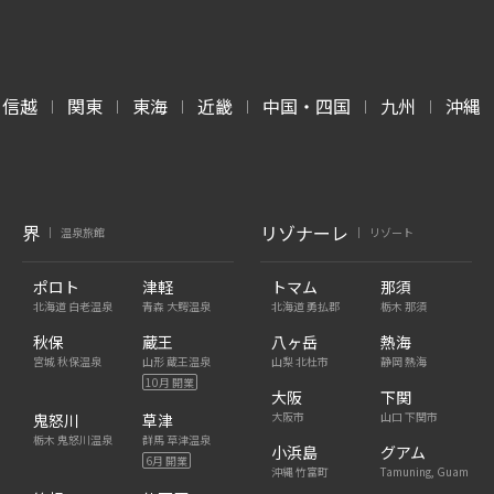
甲信越
関東
東海
近畿
中国・四国
九州
沖縄
|
|
|
|
|
|
界
リゾナーレ
温泉旅館
リゾート
|
|
ポロト
津軽
トマム
那須
北海道 白老温泉
青森 大鰐温泉
北海道 勇払郡
栃木 那須
秋保
蔵王
八ヶ岳
熱海
宮城 秋保温泉
山形 蔵王温泉
山梨 北杜市
静岡 熱海
10月 開業
大阪
下関
大阪市
山口 下関市
鬼怒川
草津
栃木 鬼怒川温泉
群馬 草津温泉
小浜島
グアム
6月 開業
沖縄 竹富町
Tamuning, Guam