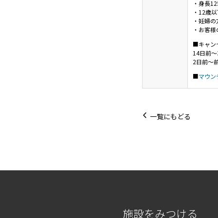
・身長1
・12歳
・妊婦の
・お客様
■キャン
14日前～
2日前～
■
マウン
一覧にもどる
施設をみつける