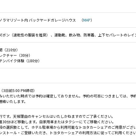
ノラマリゾート内 バックヤードガレージハウス （
MAP
）
ズボン（速乾性の服装を推奨） 、運動靴、飲み物、防寒着、上下セパレートのレイ
間（210分）
レクチャー（30分）
テンバイク体験（180分）
（3日前5:00 PM締切）
みいただいた時点では予約は確定しておりません。予約の可否につきましては、予
連絡いたします。
行です。天候理由のキャンセルはいたしかねますのでご了承ください。
道30分ほど移動します。自家用車またはタクシーにてご移動ください。
段の選択肢として、ホテル駐車場から利用可能なトヨタカーシェアのご用意がございます。
ンストール・ご登録いただき、トヨタカーシェアの利用方法に従ってご利用くださ