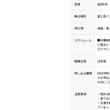
定員
各回6名
集合場所
富士見パ
持ち物
長袖・長
スケジュール
■所要時
①貸出と
②マウン
開催言語
日本語
申し込み期限
WEB予約
＊お申込
以内にご
注意事項
・雨天決
・車で片
・交通手
プリをイ