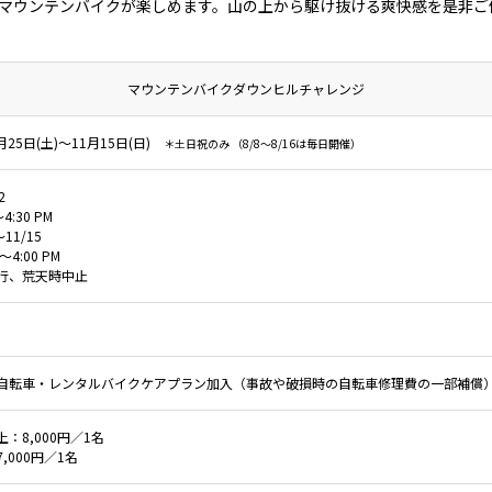
マウンテンバイクが楽しめます。山の上から駆け抜ける爽快感を是非ご
マウンテンバイクダウンヒルチャレンジ
月25日(土)〜11月15日(日)
＊土日祝のみ （8/8～8/16は毎日開催）
2
～4:30 PM
～11/15
M～4:00 PM
行、荒天時中止
自転車・レンタルバイクケアプラン加入（事故や破損時の自転車修理費の一部補償
：8,000円／1名
,000円／1名