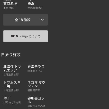
東京赤坂
横浜
東京 港区
神奈川 横浜市
全 18 施設
-おも- について
日帰り施設
北海道 トマ
雲海テラス
ムエリア
北海道 トマム
北海道 勇払郡
トマムスキ
ネコマ マウ
ー場
ンテン
北海道 勇払郡
福島 耶麻郡
Mt.T
谷川岳ヨッ
ホ
群馬 みなかみ町
群馬 みなかみ町