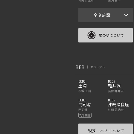
沖縄 竹富町
台湾 台中
全 9 施設
星のやについて
BEB
カジュアル
|
BEB5
BEB5
土浦
軽井沢
茨城 土浦
長野 軽井沢
BEB5
BEB5
門司港
沖縄瀬良垣
門司港
沖縄 恩納村
7月 開業
-ベブ- について