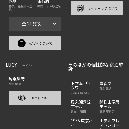
箱根
仙石原
神奈川 箱根湯本温
神奈川 仙石原温泉
リゾナーレについて
泉
全 24 施設
-かい- について
LUCY
そのほかの個性的な宿泊施
山ホテル
|
設
尾瀬鳩待
トマム ザ・
青森屋
群馬 尾瀬
タワー
青森 三沢
北海道 勇払郡
LUCY について
奥入瀬渓流
磐梯山温泉
ホテル
ホテル
青森 十和田
福島 耶麻郡
1955 東京ベ
ホテルブレ
イ
ストンコー