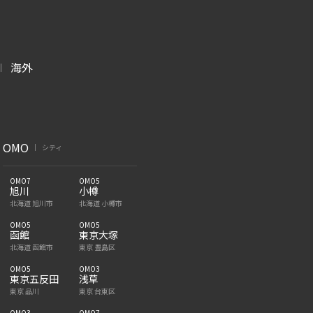
海外
|
OMO
シティ
|
OMO7
OMO5
旭川
小樽
北海道 旭川市
北海道 小樽市
OMO5
OMO5
函館
東京大塚
北海道 函館市
東京 豊島区
OMO5
OMO3
東京五反田
浅草
東京 品川
東京 台東区
OMO3
OMO7