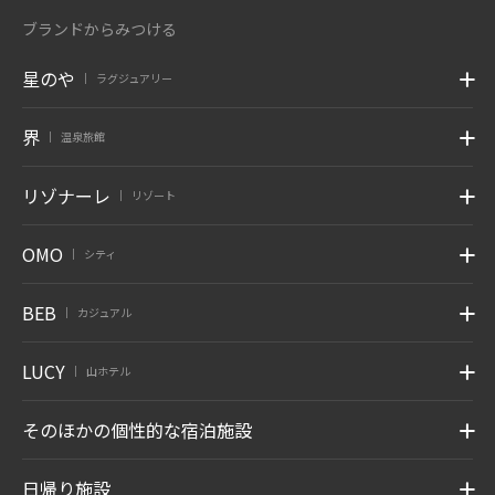
ブランドからみつける
星のや
ラグジュアリー
|
界
温泉旅館
|
リゾナーレ
リゾート
|
OMO
シティ
|
BEB
カジュアル
|
LUCY
山ホテル
|
そのほかの個性的な宿泊施設
日帰り施設