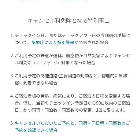
キャンセル料免除となる特別事由
チェックイン日、またはチェックアウト日の当該宿の地域に
ついて、
気象庁により特別警報
が発令された場合
ご利用予定の鉄道が運休、航空便が自然災害によりキャンセ
ル料免除
対象となった場合
（ノーチャージ）
ご利用予定の高速道路/主要国道の封鎖など、物理的に当該
宿に到着できない場合
ご宿泊者様の発熱、病気により、ご宿泊の日程を変更する場
合。但し、当初のチェックイン予定日から90
以内のご宿泊
日
日、かつ同宿・同泊数・同室数での変更、1
に限ります。
回
キャンセルいただいたご予約と、同宿・同日程・同室数のご
予約を確認できる場合