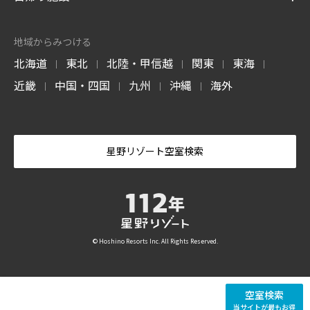
地域からみつける
北海道
東北
北陸・甲信越
関東
東海
|
|
|
|
|
近畿
中国・四国
九州
沖縄
海外
|
|
|
|
星野リゾート空室検索
© Hoshino Resorts Inc. All Rights Reserved.
空室検索
当サイトが最もお得