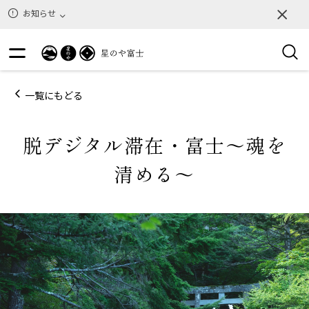
お知らせ
一覧にもどる
脱デジタル滞在・富士～魂を
清める～