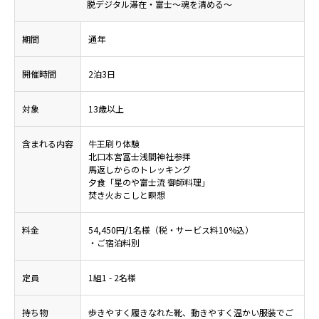
脱デジタル滞在・富士～魂を清める～
期間
通年
開催時間
2泊3日
対象
13歳以上
含まれる内容
牛王刷り体験
北口本宮冨士浅間神社参拝
馬返しからのトレッキング
夕食「星のや富士流 御師料理」
焚き火おこしと瞑想
料金
54,450円/1名様（税・サービス料10%込）
・ご宿泊料別
定員
1組1 - 2名様
持ち物
歩きやすく履きなれた靴、動きやすく温かい服装でご