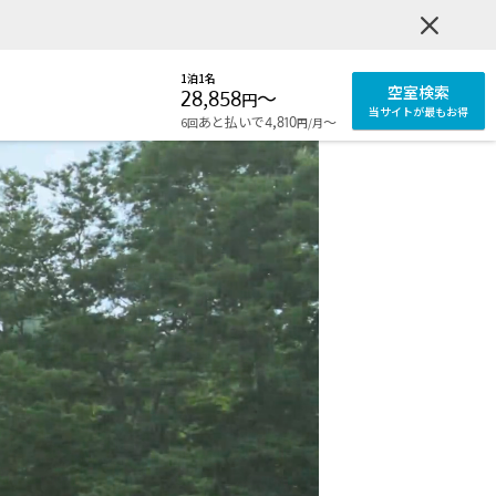
1泊1名
空室検索
28,858
〜
円
当サイトが最もお得
あと払いで
〜
6回
4,810
/月
円