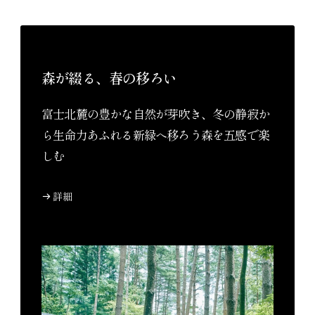
森が綴る、春の移ろい
富士北麓の豊かな自然が芽吹き、冬の静寂か
ら生命力あふれる新緑へ移ろう森を五感で楽
しむ
詳細