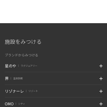
施設をみつける
ブランドからみつける
星のや
ラグジュアリー
|
界
温泉旅館
|
リゾナーレ
リゾート
|
OMO
シティ
|