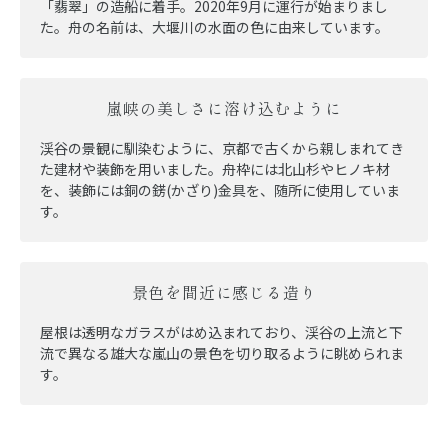
「翡翠」の造船に着手。2020年9月に運行が始まりまし
た。舟の名前は、大堰川の水面の色に由来しています。
嵐峡の美しさに溶け込むように
渓谷の景観に馴染むように、京都で古くから親しまれてき
た建材や装飾を用いました。舟枠には北山杉やヒノキ材
を、装飾には銅の錺(かざり)金具を、随所に使用していま
す。
景色を間近に感じる造り
屋根は透明なガラスがはめ込まれており、渓谷の上流と下
流で異なる雄大な嵐山の景色を切り取るように眺められま
す。