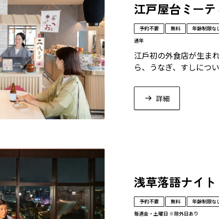
江戸屋台ミーテ
予約不要
無料
年齢制限な
通年
江戶初の外食店が生ま
ら、うなぎ、すしについ
え、OMOレンジャーな
す。
詳細
浅草落語ナイト
予約不要
無料
年齢制限な
毎週金・土曜日 ※除外日あり