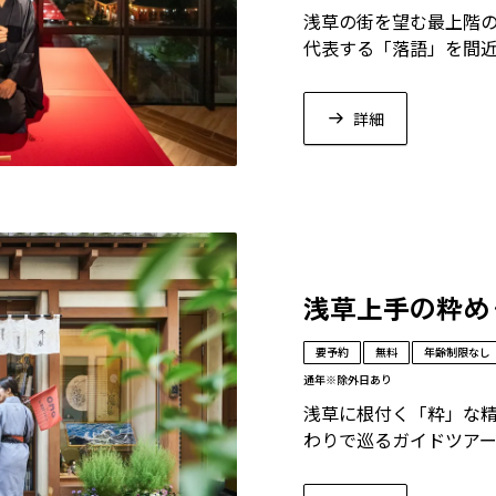
浅草の街を望む最上階の
代表する「落語」を間
詳細
浅草上手の粋め
要予約
無料
年齢制限なし
通年
※除外日あり
浅草に根付く「粋」な
わりで巡るガイドツアー