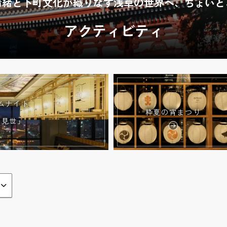
情緒と下町文化が織りなす浅草の世界へ、ちょいと
アクティビティ
ムナイト
粋夏の宵まつり
宵見世」