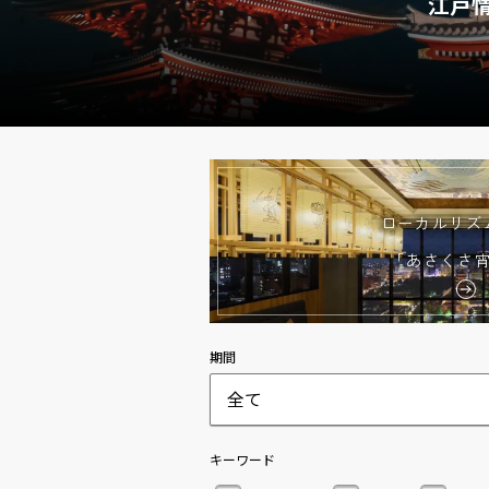
江戸
ローカルリズ
「あさくさ
期間
全て
キーワード