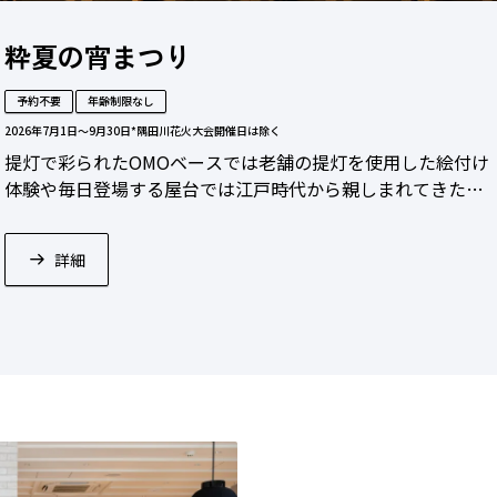
粋夏の宵まつり
予約不要
年齢制限なし
2026年7月1日〜9月30日
*隅田川花火大会開催日は除く
提灯で彩られたOMOベースでは老舗の提灯を使用した絵付け
体験や毎日登場する屋台では江戸時代から親しまれてきた駄
菓子、ラムネを提供。浅草の祭り気分を満喫できます。
詳細