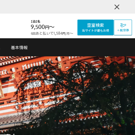
1泊1名
空室検索
9,500
〜
円
＋航空券
当サイトが最もお得
あと払いで
〜
6回
1,584
/月
円
ス
基本情報