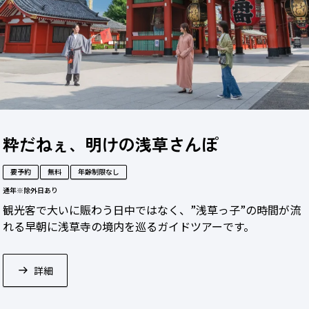
粋だねぇ、明けの浅草さんぽ
要予約
無料
年齢制限なし
通年
※除外日あり
観光客で大いに賑わう日中ではなく、”浅草っ子”の時間が流
れる早朝に浅草寺の境内を巡るガイドツアーです。
詳細