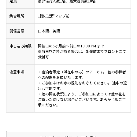
定員
最少催行人数1名、最大定員数10名
集合場所
1階ご近所マップ前
開催言語
日本語、英語
申し込み期限
開催日の6ヶ月前～前日の10:00 PM まで
※当日空き枠がある場合は、出発前までフロントにて
受付可
注意事項
・宿泊者限定（滞在中のみ）ツアーです。 他の参拝者
への配慮をお願いたします。
・ご参加中はお寺の規則をお守りください。 途中の退
出も可能です。
・蓮の開花状況により、ご参加日によっては蓮の花を
ご覧いただけない場合がございます。あらかじめご了
承ください。