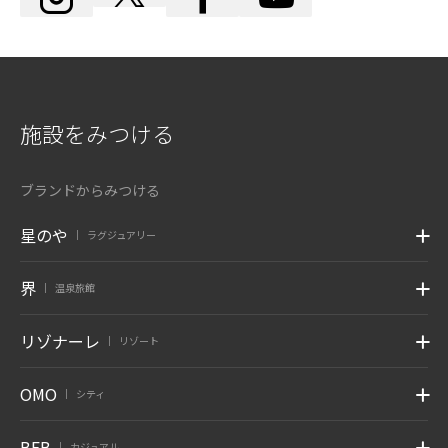
施設をみつける
ブランドからみつける
星のや
ラグジュアリー
|
界
温泉旅館
|
リゾナーレ
リゾート
|
OMO
シティ
|
BEB
カジュアル
|