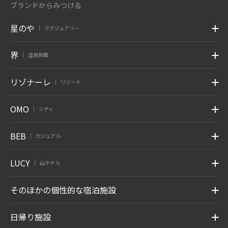
ブランドからみつける
星のや
ラグジュアリー
|
界
温泉旅館
|
リゾナーレ
リゾート
|
OMO
シティ
|
BEB
カジュアル
|
LUCY
山ホテル
|
そのほかの個性的な宿泊施設
日帰り施設