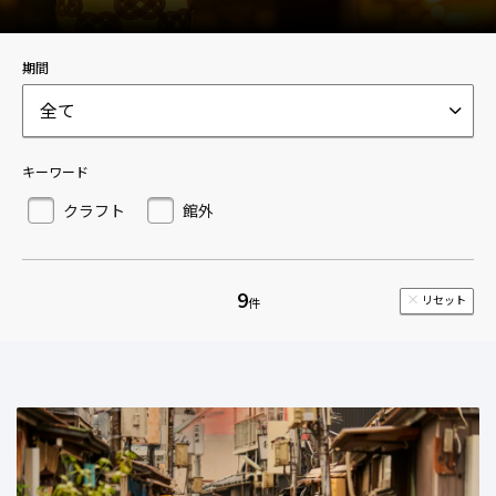
期間
全て
キーワード
クラフト
館外
9
リセット
件