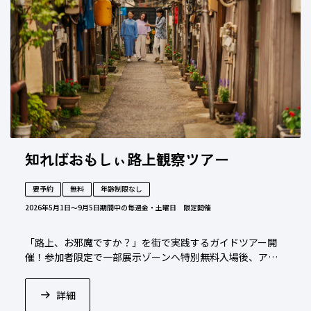
知ればおもしぃ路上観察ツアー
要予約
無料
年齢制限なし
2026年5月1日〜9月5日
期間中の毎週金・土曜日 限定開催
「路上、お邪魔ですか？」を街で実践するガイドツアー開
催！参加者限定で一部展示ゾーンへ特別無料入場後、アー
ティスト中村裕太氏監修のコースを巡ります。
詳細