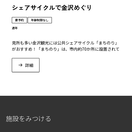
シェアサイクルで金沢めぐり
要予約
年齢制限なし
通年
見所も多い金沢観光には公共シェアサイクル「まちのり」
がおすすめ！「まちのり」は、市内約70か所に設置されて
いるサイクルポートどこでも借りれて、返せる公共シェア
サイクルサービスです。
詳細
ホテル周辺の長町武家屋敷跡や浅野川から金沢観光定番の
金沢城や兼六園、ひがし茶屋街まで、歴史的なスポットが
たくさんあります。歩くには少し距離のある観光地でも自
転車なら移動は快適です。
ぜひ、ホテル併設の「まちのり」サイクルスポットから自
転車に乗って金沢の街並みを隅々までお楽しみください。
施設をみつける