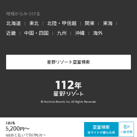
地域からみつける
北海道
東北
北陸・甲信越
関東
東海
|
|
|
|
|
近畿
中国・四国
九州
沖縄
海外
|
|
|
|
星野リゾート空室検索
© Hoshino Resorts Inc. All Rights Reserved.
1泊1名
空室検索
5,200
〜
円
＋航空券
当サイトが最もお得
あと払いで
〜
6回
867
/月
円