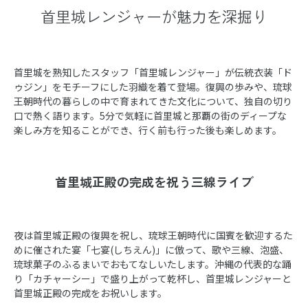
首里城レンジャーが魅力を深掘り
首里城を熟知したスタッフ「首里城レンジャー」が伝統衣装「ド
ゥジン」をモチーフにした羽織を着て登場。復興の歩みや、琉球
王朝時代の暮らしの中で育まれてきた文化について、独自の切り
口で熱く語ります。5分で気軽に首里城と那覇の街のディープな
楽しみ方を知ることができ、行く前も行った後も楽しめます。
首里城正殿の完成を祝う三線ライブ
夜は首里城正殿の復興を祝し、琉球王朝時代に国賓を歓迎するた
めに催された宴「七宴(しちえん)」に倣って、歌や三線、泡盛、
琉球菓子のふるまいでおもてなしいたします。沖縄の代表的な踊
り「カチャーシー」で盛り上がって乾杯し、首里城レンジャーと
首里城正殿の完成をお祝いします。