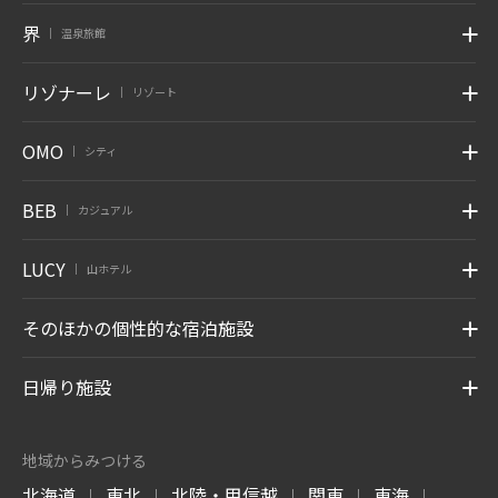
界
温泉旅館
|
リゾナーレ
リゾート
|
OMO
シティ
|
BEB
カジュアル
|
LUCY
山ホテル
|
そのほかの個性的な宿泊施設
日帰り施設
地域からみつける
北海道
東北
北陸・甲信越
関東
東海
|
|
|
|
|