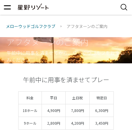
メローウッドゴルフクラブ
アフタヌーンのご案内
アフタヌーンのご案内
午前中に用事を済ませてから、ゆっくりゴルフをお楽し
みください
午前中に用事を済ませてプレー
料金
平日
土日祝
特定日
18ホール
4,900円
7,800円
6,300円
9ホール
2,800円
4,200円
3,450円