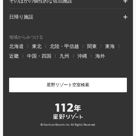
そのほかの個性的な宿泊施設
日帰り施設
地域からみつける
北海道
東北
北陸・甲信越
関東
東海
|
|
|
|
|
近畿
中国・四国
九州
沖縄
海外
|
|
|
|
星野リゾート空室検索
© Hoshino Resorts Inc. All Rights Reserved.