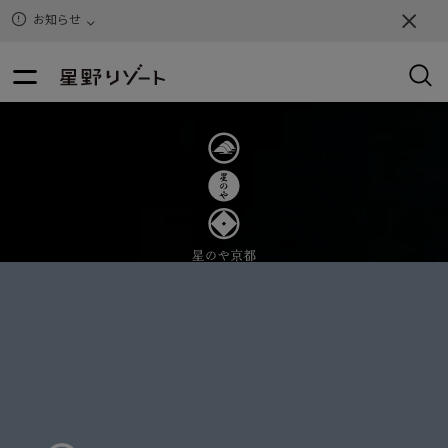
お知らせ
This
is
a
modal
window.