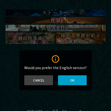
ストーリー
食事
AWARDS
移ろう季節が彩る
暦の特等席
嵐峡の一年
Would you prefer the English version?
CANCEL
OK