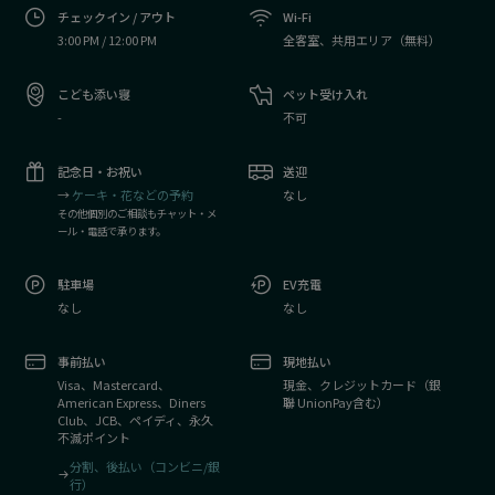
チェックイン / アウト
Wi-Fi
3:00 PM / 12:00 PM
全客室、共用エリア（無料）
こども添い寝
ペット受け入れ
-
不可
記念日・お祝い
送迎
→
ケーキ・花などの予約
なし
その他個別のご相談もチャット・メ
ール・電話で承ります。
駐車場
EV充電
なし
なし
事前払い
現地払い
Visa、Mastercard、
現金、クレジットカード（銀
American Express、Diners
聯 UnionPay含む）
Club、JCB、ペイディ、永久
不滅ポイント
分割、後払い（コンビニ/銀
行）