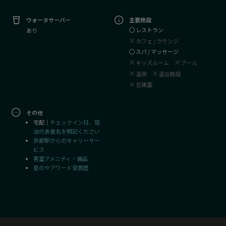
ウォータサーバー
主要施設
レストラン
あり
カフェ / ラウンジ
スパ / マッサージ
キッズルーム
プール
温泉
温浴施設
会議室
その他
宅配｜
チェックイン日、宿
泊代表者名を明記ください
京都駅からのキャリーサー
ビス
客室アメニティ・備品
星のやアワード受賞歴