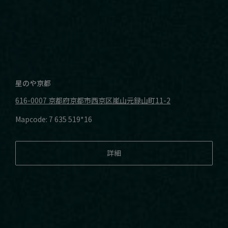
星のや京都
616-0007
京都府京都市西京区嵐山元録山町11-2
Mapcode: 7 635 519*16
詳細