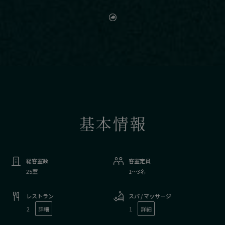
基本情報
総客室数
客室定員
25室
1〜3名
レストラン
スパ / マッサージ
2
詳細
1
詳細