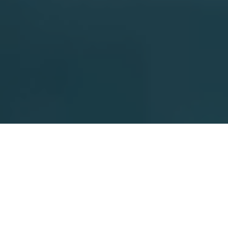
喧騒と暑さを逃れ、みちのくの清流が育む秋保温泉へ。
夏の瑞々しい渓流美を紺碧が縁取る客室や涼風に包まれ
るラウンジ。温泉旅館で優雅な避暑のひとときを。