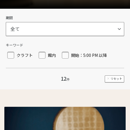
期間
全て
キーワード
クラフト
館内
開始：5:00 PM 以降
12
リセット
件