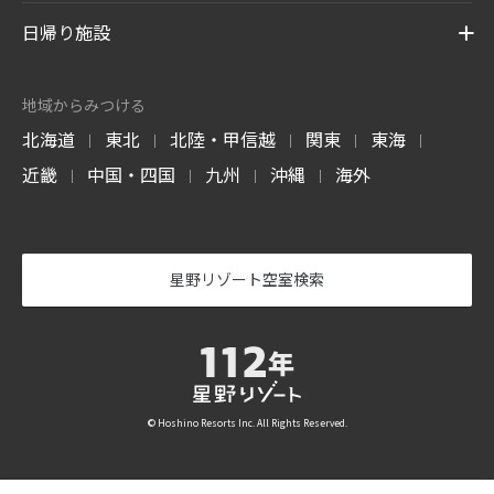
日帰り施設
地域からみつける
北海道
東北
北陸・甲信越
関東
東海
|
|
|
|
|
近畿
中国・四国
九州
沖縄
海外
|
|
|
|
星野リゾート空室検索
© Hoshino Resorts Inc. All Rights Reserved.