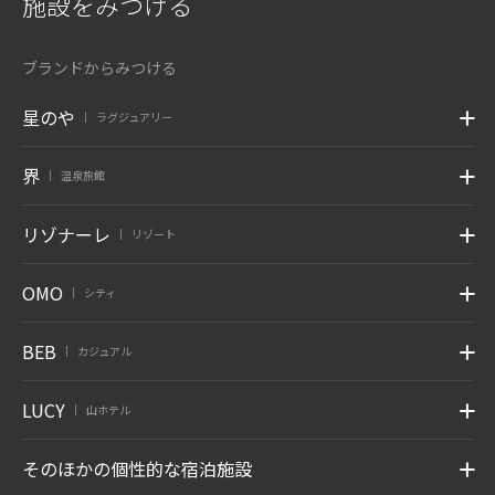
施設をみつける
ブランドからみつける
星のや
ラグジュアリー
|
界
温泉旅館
|
リゾナーレ
リゾート
|
OMO
シティ
|
BEB
カジュアル
|
LUCY
山ホテル
|
そのほかの個性的な宿泊施設