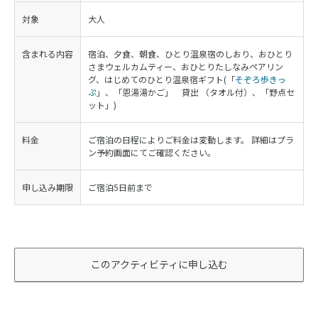
対象
大人
含まれる内容
宿泊、夕食、朝食、ひとり温泉宿のしおり、おひとり
さまウェルカムティー、おひとりたしなみペアリン
グ、はじめてのひとり温泉宿ギフト(「
そぞろ歩きっ
ぷ
」、「恩湯湯かご」 貸出 （タオル付）、「野点セ
ット」)
料金
ご宿泊の日程によりご料金は変動します。 詳細はプラ
ン予約画面にてご確認ください。
申し込み期限
ご宿泊5日前まで
このアクティビティに申し込む