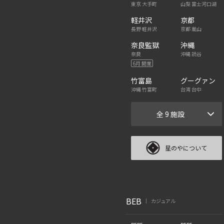
東京 大手町
山梨 富士河口湖
軽井沢
京都
長野 軽井沢
京都 嵐山
奈良監獄
沖縄
奈良
沖縄 読谷
6月 開業
竹富島
グーグァン
沖縄 竹富町
台湾 台中
全 9 施設
星のやについて
BEB
カジュアル
|