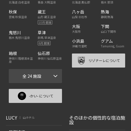
北海道 白老温泉
青森 大鰐温泉
北海道 勇払郡
栃木 那須
秋保
蔵王
八ヶ岳
熱海
宮城 秋保温泉
山形 蔵王温泉
山梨 北杜市
静岡 熱海
10月 開業
大阪
下関
大阪市
山口 下関市
鬼怒川
草津
栃木 鬼怒川温泉
群馬 草津温泉
小浜島
グアム
6月 開業
沖縄 竹富町
Tamuning, Guam
箱根
仙石原
神奈川 箱根湯本温
神奈川 仙石原温泉
リゾナーレについて
泉
全 24 施設
-かい- について
LUCY
そのほかの個性的な宿泊施
山ホテル
|
設