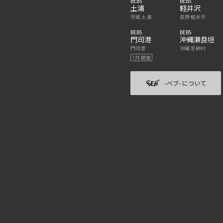
BEB5
BEB5
土浦
軽井沢
茨城 土浦
長野 軽井沢
BEB5
BEB5
門司港
沖縄瀬良垣
門司港
沖縄 恩納村
7月 開業
-ベブ- について