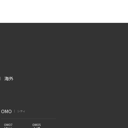
海外
|
OMO
シティ
|
OMO7
OMO5