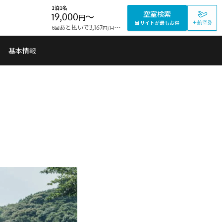
1泊1名
空室検索
19,000
〜
円
＋航空券
当サイトが最もお得
あと払いで
〜
6回
3,167
/月
円
基本情報
」