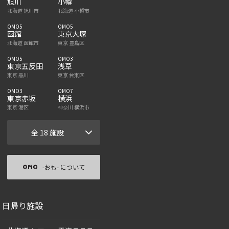
旭川
小樽
北海道 旭川市
北海道 小樽市
OMO5
OMO5
函館
東京大塚
北海道 函館市
東京 豊島区
OMO5
OMO3
東京五反田
浅草
東京 品川
東京 台東区
OMO3
OMO7
東京赤坂
横浜
東京 港区
神奈川 横浜市
全 18 施設
-おも- について
日帰り施設