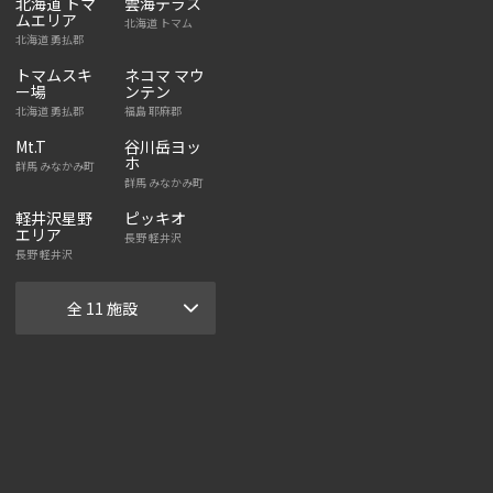
北海道 トマ
雲海テラス
ムエリア
北海道 トマム
北海道 勇払郡
トマムスキ
ネコマ マウ
ー場
ンテン
北海道 勇払郡
福島 耶麻郡
Mt.T
谷川岳ヨッ
ホ
群馬 みなかみ町
群馬 みなかみ町
軽井沢星野
ピッキオ
エリア
長野 軽井沢
長野 軽井沢
全 11 施設