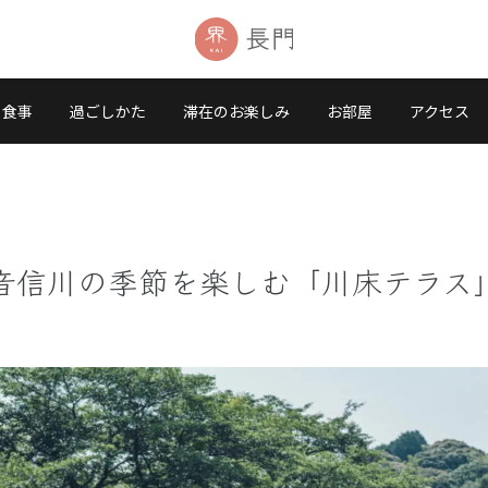
食事
過ごしかた
滞在のお楽しみ
お部屋
アクセス
音信川の季節を楽しむ「川床テラス