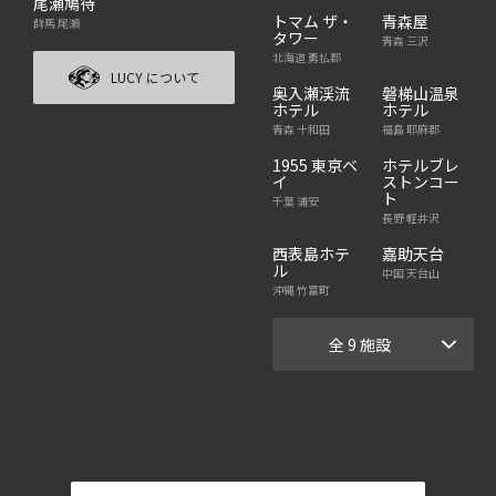
尾瀬鳩待
トマム ザ・
青森屋
群馬 尾瀬
タワー
青森 三沢
北海道 勇払郡
LUCY について
奥入瀬渓流
磐梯山温泉
ホテル
ホテル
青森 十和田
福島 耶麻郡
1955 東京ベ
ホテルブレ
イ
ストンコー
ト
千葉 浦安
長野 軽井沢
西表島ホテ
嘉助天台
ル
中国 天台山
沖縄 竹富町
全 9 施設