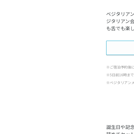
ベジタリア
ジタリアン
も舌でも楽
※ご宿泊予約後
※5日前16時ま
※ベジタリアン
誕生日や記