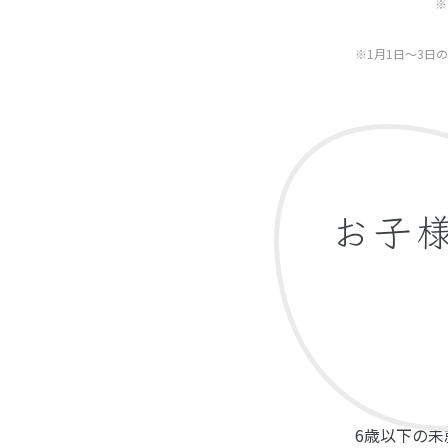
※
※1月1日～3日
お子
6歳以下の