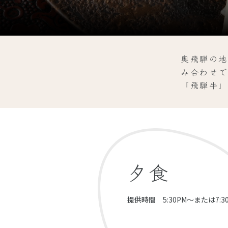
奥飛騨の地
み合わせで
「飛騨牛」
夕食
提供時間
5:30PM～または7:3