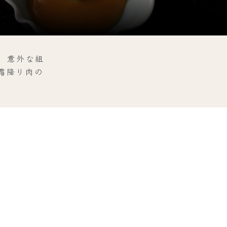
、意外な組
霜降り肉の