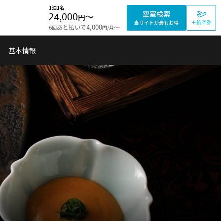
1泊1名
空室検索
24,000
〜
円
＋航空券
当サイトが最もお得
あと払いで
〜
6回
4,000
/月
円
基本情報