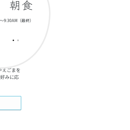
朝食
AM～9:30AM（最終）
やえごまを
お好みに応