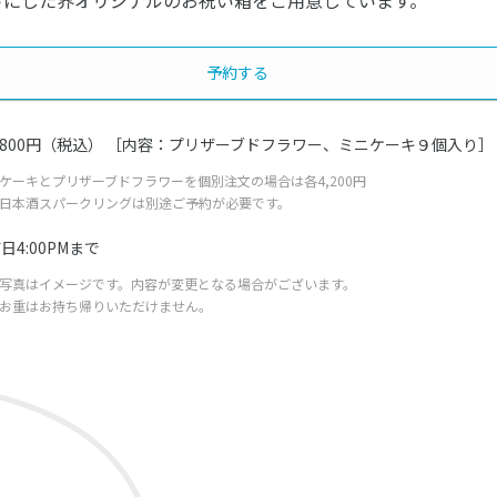
トにした界オリジナルのお祝い箱をご用意しています。
予約する
,800円（税込） ［内容：プリザーブドフラワー、ミニケーキ９個入り］
ケーキとプリザーブドフラワーを個別注文の場合は各4,200円
日本酒スパークリングは別途ご予約が必要です。
日4:00PMまで
写真はイメージです。内容が変更となる場合がございます。
お重はお持ち帰りいただけません。