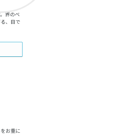
す。界のベ
がる、目で
キをお重に