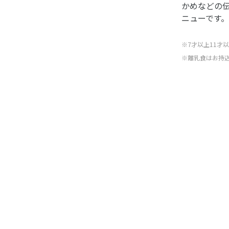
かめなどの
ニューです。
※7才以上11
※離乳食はお持込