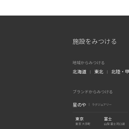
施設をみつける
地域からみつける
北海道
東北
北陸・
|
|
ブランドからみつける
星のや
ラグジュアリー
|
東京
富士
東京 大手町
山梨 富士河口湖