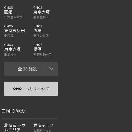
OMO5
OMO5
函館
東京大塚
北海道 函館市
東京 豊島区
OMO5
OMO3
東京五反田
浅草
東京 品川
東京 台東区
OMO3
OMO7
東京赤坂
横浜
東京 港区
神奈川 横浜市
全 18 施設
-おも- について
日帰り施設
北海道 トマ
雲海テラス
ムエリア
北海道 トマム