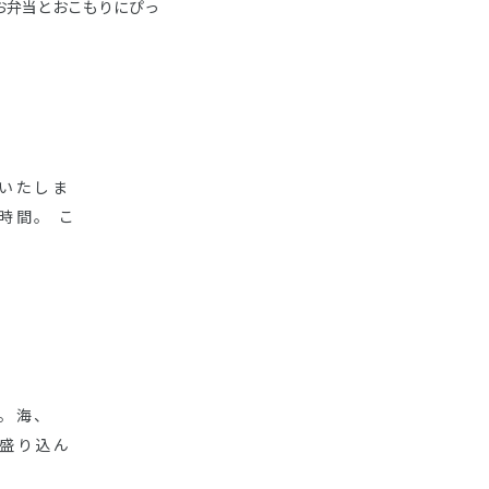
お弁当とおこもりにぴっ
いたしま
時間。 こ
。海、
盛り込ん