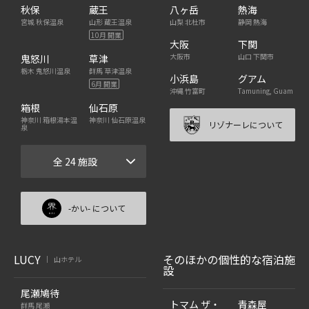
秋保
蔵王
八ヶ岳
熱海
宮城 秋保温泉
山形 蔵王温泉
山梨 北杜市
静岡 熱海
10月 開業
大阪
下関
大阪市
山口 下関市
鬼怒川
草津
栃木 鬼怒川温泉
群馬 草津温泉
小浜島
グアム
6月 開業
沖縄 竹富町
Tamuning, Guam
箱根
仙石原
神奈川 箱根湯本温
神奈川 仙石原温泉
リゾナーレについて
泉
全 24 施設
-かい- について
LUCY
そのほかの個性的な宿泊施
山ホテル
|
設
尾瀬鳩待
トマム ザ・
青森屋
群馬 尾瀬