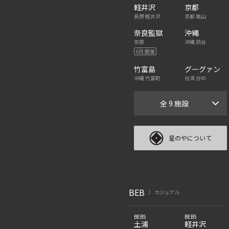
軽井沢
京都
長野 軽井沢
京都 嵐山
奈良監獄
沖縄
奈良
沖縄 読谷
6月 開業
竹富島
グーグァン
沖縄 竹富町
台湾 台中
全 9 施設
星のやについて
BEB
カジュアル
|
BEB5
BEB5
土浦
軽井沢