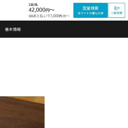
1泊1名
空室検索
42,000
〜
円
＋航空券
当サイトが最もお得
あと払いで
〜
6回
7,000
/月
円
基本情報