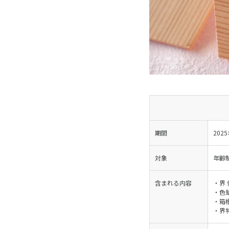
期間
202
対象
年齢
含まれる内容
・界
・色
・箱
・界