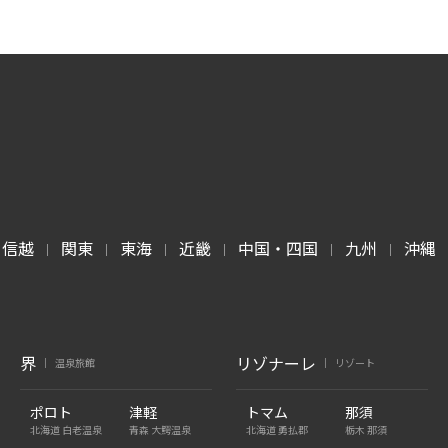
甲信越
関東
東海
近畿
中国・四国
九州
沖縄
|
|
|
|
|
|
界
リゾナーレ
温泉旅館
リゾート
|
|
ポロト
津軽
トマム
那須
北海道 白老温泉
青森 大鰐温泉
北海道 勇払郡
栃木 那須