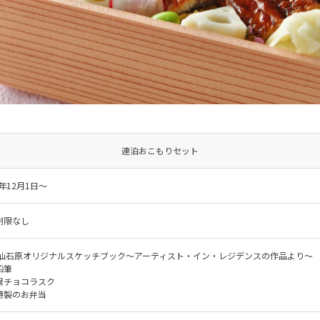
連泊おこもりセット
5年12月1日～
制限なし
 仙石原オリジナルスケッチブック～アーティスト・イン・レジデンスの作品より～
鉛筆
根チョコラスク
特製のお弁当