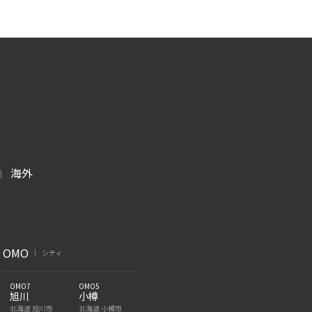
海外
|
OMO
シティ
|
OMO7
OMO5
旭川
小樽
北海道 旭川市
北海道 小樽市