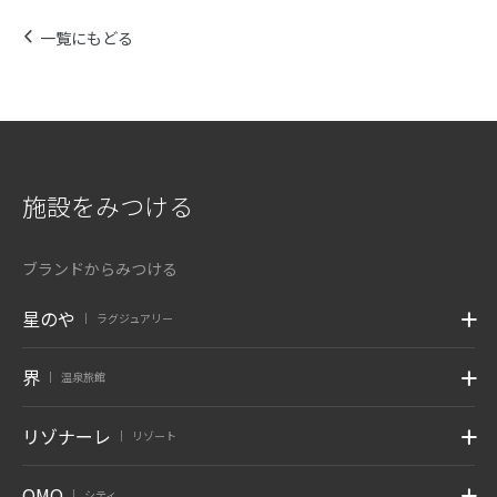
一覧にもどる
施設をみつける
ブランドからみつける
星のや
ラグジュアリー
|
界
温泉旅館
|
リゾナーレ
リゾート
|
OMO
シティ
|