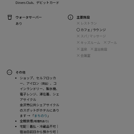
Diners Club、デビットカード
ウォータサーバー
主要施設
レストラン
あり
カフェ / ラウンジ
スパ / マッサージ
キッズルーム
プール
温泉
温浴施設
会議室
その他
ショップ、セルフロッカ
ー、アイロン
、コ
（貸出）
インランドリー、製氷機、
電子レンジ、滞在着、シェ
アサイクル
金沢市公共シェアサイクル
のスポットがホテルにあり
ます → 「
まちのり
」
全館禁煙
(喫煙所あり)
宅配｜着払・冷蔵品不可｜
宿泊日前日から預かり可｜