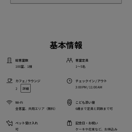
基本情報
総客室数
客室定員
100室、1棟
1〜5名
カフェ / ラウンジ
チェックイン / アウト
3:00 PM / 11:00 AM
2
詳細
Wi-Fi
こども添い寝
全客室、共用エリア（無料）
6歳まで定員と同数まで可
ペット受け入れ
記念日・お祝い
可
ケーキや花束など、お持込み