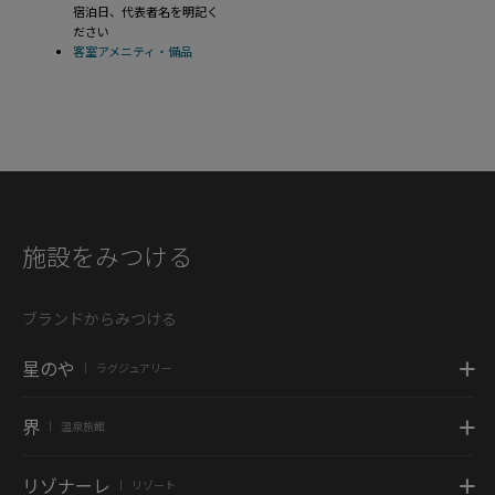
宿泊日、代表者名を明記く
ださい
客室アメニティ・備品
施設をみつける
ブランドからみつける
星のや
ラグジュアリー
|
界
温泉旅館
|
リゾナーレ
リゾート
|