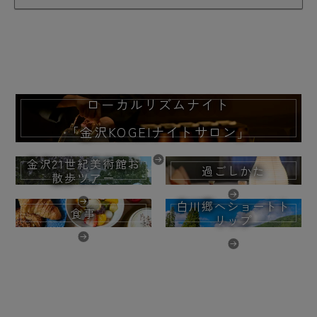
ローカルリズムナイト
「金沢KOGEIナイトサロン」
金沢21世紀美術館お
過ごしかた
散歩ツアー
白川郷へショートト
食事
リップ