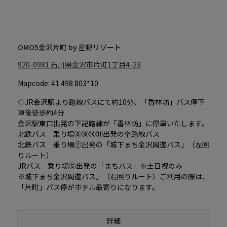
OMO5金沢片町 by 星野リゾート
920-0981
石川県金沢市片町1丁目4-23
Mapcode: 41 498 803*10
◇JR金沢駅より路線バスにて約10分、「香林坊」バス停下
車後徒歩約4分
金沢駅東口出発の下記路線が「香林坊」に停車いたします。
北鉄バス 乗り場⑧⑨⑩⑪出発の全路線バス
北鉄バス 乗り場⑦出発の「城下まち金沢周遊バス」（左回
りルート）
JRバス 乗り場⑤出発の「まちバス」※土日祝のみ
※城下まち金沢周遊バス」（右回りルート）ご利用の際は、
「片町」バス停がホテル最寄りになります。
詳細