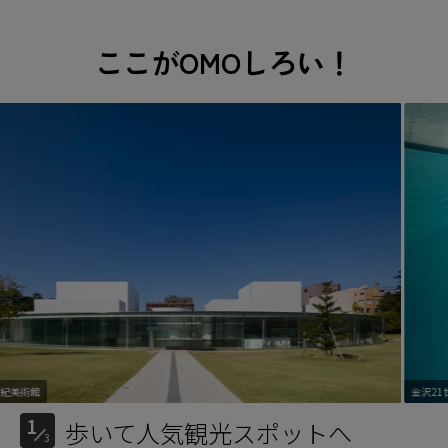
ここが
OMOしろい！
美術館
金沢21世紀美術館
金沢21世紀
1
歩いて人気観光スポットへ
3