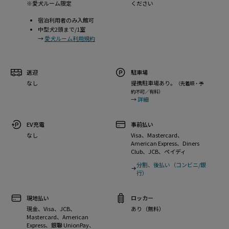
※愛犬ルーム限定
ください
宿泊利用者のみ入館可
中型犬2頭まで/1室
→
愛犬ルーム利用規約
送迎
駐車場
なし
提携駐車場あり。
（先着順・予
約不可／有料）
→
詳細
EV充電
事前払い
なし
Visa、Mastercard、
American Express、Diners
Club、JCB、ペイディ
分割、後払い（コンビニ/銀
行）
現地払い
ロッカー
現金、Visa、JCB、
あり（無料）
Mastercard、American
Express、銀聯 UnionPay、