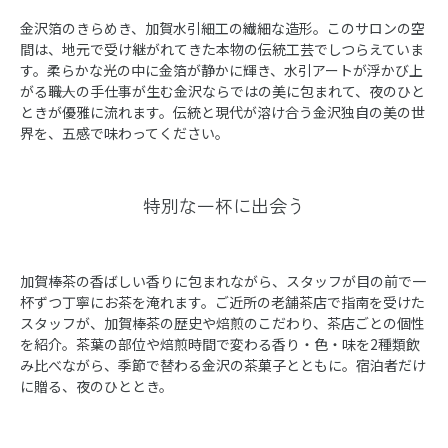
金沢箔のきらめき、加賀水引細工の繊細な造形。このサロンの空
間は、地元で受け継がれてきた本物の伝統工芸でしつらえていま
す。柔らかな光の中に金箔が静かに輝き、水引アートが浮かび上
がる――職人の手仕事が生む金沢ならではの美に包まれて、夜のひと
ときが優雅に流れます。伝統と現代が溶け合う金沢独自の美の世
界を、五感で味わってください。
特別な一杯に出会う
4枚の画像を見る
加賀棒茶の香ばしい香りに包まれながら、スタッフが目の前で一
杯ずつ丁寧にお茶を淹れます。ご近所の老舗茶店で指南を受けた
スタッフが、加賀棒茶の歴史や焙煎のこだわり、茶店ごとの個性
を紹介。茶葉の部位や焙煎時間で変わる香り・色・味を2種類飲
み比べながら、季節で替わる金沢の茶菓子とともに。宿泊者だけ
に贈る、夜のひととき。