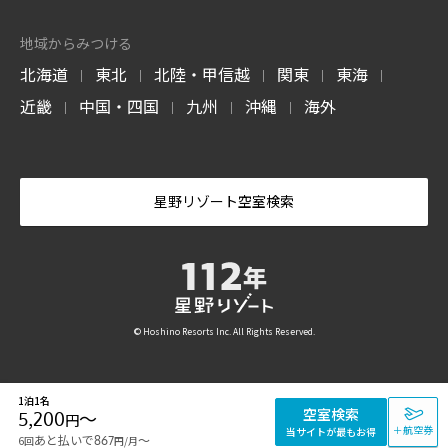
地域からみつける
北海道
東北
北陸・甲信越
関東
東海
|
|
|
|
|
近畿
中国・四国
九州
沖縄
海外
|
|
|
|
星野リゾート空室検索
© Hoshino Resorts Inc. All Rights Reserved.
1泊1名
空室検索
5,200
〜
円
＋航空券
当サイトが最もお得
あと払いで
〜
6回
867
/月
円