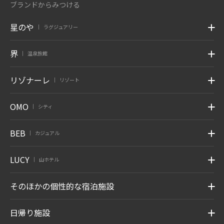
ブランドからみつける
星のや
ラグジュアリー
|
界
温泉旅館
|
リゾナーレ
リゾート
|
OMO
シティ
|
BEB
カジュアル
|
LUCY
山ホテル
|
そのほかの個性的な宿泊施設
日帰り施設