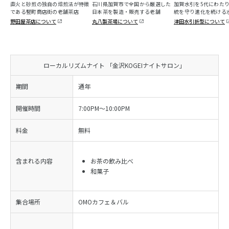
直火と砂煎の独自の焙煎法が特徴
石川県加賀市で全国から厳選した
加賀水引を5代にわた
である竪町商店街の老舗茶店
日本茶を製造・販売する老舗
統を守り進化を続ける
野田屋茶店について
丸八製茶場について
津田水引折型について
ローカルリズムナイト 「金沢KOGEIナイトサロン」
期間
通年
開催時間
7:00PM～10:00PM
料金
無料
含まれる内容
お茶の飲み比べ
和菓子
集合場所
OMOカフェ＆バル