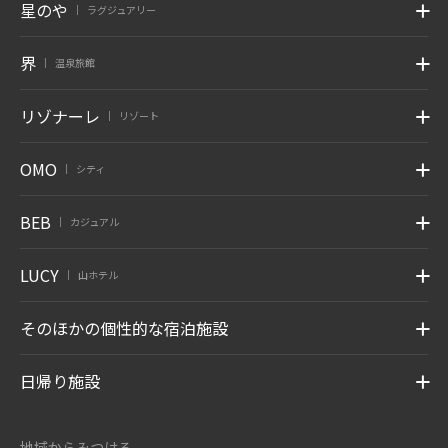
星のや
ラグジュアリー
|
界
温泉旅館
|
リゾナーレ
リゾート
|
OMO
シティ
|
BEB
カジュアル
|
LUCY
山ホテル
|
そのほかの個性的な宿泊施設
日帰り施設
地域からみつける