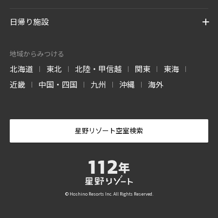
日帰り施設
地域からみつける
北海道
東北
北陸・甲信越
関東
東海
|
|
|
|
|
近畿
中国・四国
九州
沖縄
海外
|
|
|
|
星野リゾート空室検索
© Hoshino Resorts Inc. All Rights Reserved.