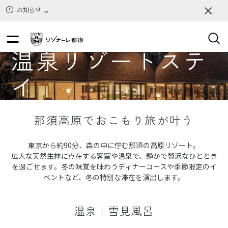
お知らせ
温泉リゾートステ
イ
那須高原でおこもり旅が叶う
東京から約90分、森の中に佇む那須の高原リゾート。
広大な天然生林に点在する客室や温泉で、静かで贅沢なひととき
を過ごせます。冬の味覚を味わうディナーコースや季節限定のイ
ベントなど、冬の特別な滞在を演出します。
温泉｜雪見風呂