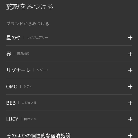
施設をみつける
ブランドからみつける
星のや
ラグジュアリー
|
界
温泉旅館
|
リゾナーレ
リゾート
|
OMO
シティ
|
BEB
カジュアル
|
LUCY
山ホテル
|
そのほかの個性的な宿泊施設