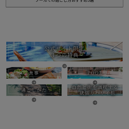
プールでの過ごし方おすすめ5選
公式サイト限定
３つの特典
食事
POOL
自然と街を満喫する
過ごしかた
欲張りハワイ旅