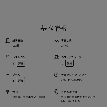
基本情報
総客室数
客室定員
112室
1〜6名
レストラン
カフェ / ラウンジ
2
詳細
1
詳細
プール
チェックイン / アウト
3:00 PM / 12:00 PM
1
詳細
Wi-Fi
こども添い寝
全客室、共用エリア（無料）
各部屋の定員数を上限にご宿
泊いただけます。