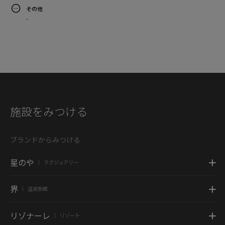
その他
-
施設をみつける
ブランドからみつける
星のや
ラグジュアリー
|
界
温泉旅館
|
リゾナーレ
リゾート
|