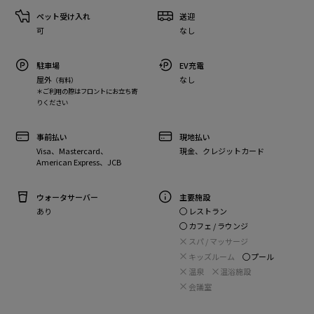
ペット受け入れ
送迎
可
なし
駐車場
EV充電
屋外
なし
（有料）
＊ご利用の際はフロントにお立ち寄
りください
事前払い
現地払い
Visa、Mastercard、
現金、クレジットカード
American Express、JCB
ウォータサーバー
主要施設
レストラン
あり
カフェ / ラウンジ
スパ / マッサージ
キッズルーム
プール
温泉
温浴施設
会議室