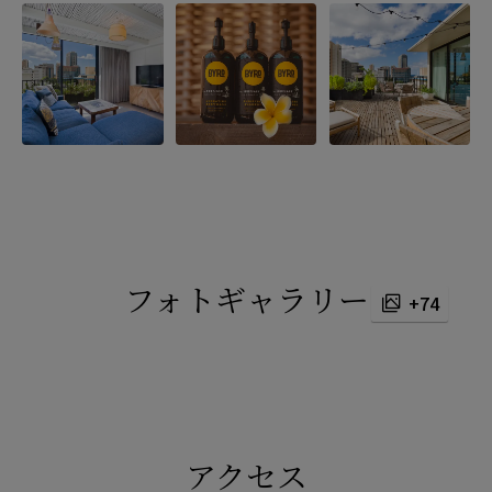
フォトギャラリー
+74
This
is
a
modal
window.
アクセス
No supported media sources