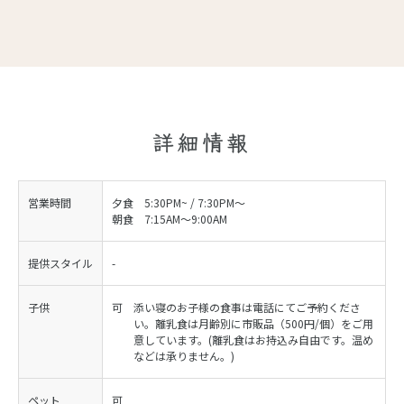
詳細情報
営業時間
夕食 5:30PM~ / 7:30PM～
朝食 7:15AM～9:00AM
提供スタイル
-
子供
可
添い寝のお子様の食事は電話にてご予約くださ
い。離乳食は月齢別に市販品（500円/個）をご用
意しています。(離乳食はお持込み自由です。温め
などは承りません。)
ペット
可