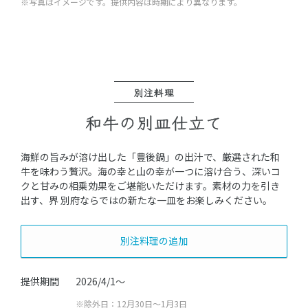
※写真はイメージです。提供内容は時期により異なります。
別注料理
和牛の別皿仕立て
海鮮の旨みが溶け出した「豊後鍋」の出汁で、厳選された和
牛を味わう贅沢。海の幸と山の幸が一つに溶け合う、深いコ
クと甘みの相乗効果をご堪能いただけます。素材の力を引き
出す、界 別府ならではの新たな一皿をお楽しみください。
別注料理の追加
提供期間
2026/4/1～
※除外日：12月30日～1月3日