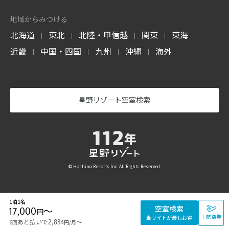
地域からみつける
北海道
東北
北陸・甲信越
関東
東海
|
|
|
|
|
近畿
中国・四国
九州
沖縄
海外
|
|
|
|
星野リゾート空室検索
© Hoshino Resorts Inc. All Rights Reserved.
1泊1名
空室検索
17,000
〜
円
＋航空券
当サイトが最もお得
あと払いで
〜
6回
2,834
/月
円