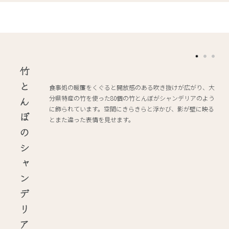
竹とんぼのシャンデリア
食事処の暖簾をくぐると開放感のある吹き抜けが広がり、大
分県特産の竹を使った80個の竹とんぼがシャンデリアのよう
に飾られています。空間にきらきらと浮かび、影が壁に映る
とまた違った表情を見せます。