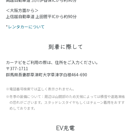
関越自動車道 渋川伊香保ICから約90分
＜大阪方面から＞
上信越自動車道 上田菅平ICから約90分
*
レンタカーについて
到着に際して
カーナビをご利用の際は、住所をご入力ください。
〒377-1711
群馬県吾妻郡草津町大字草津字白根464-690
※電話番号検索では正しく表示されません。
※冬季の装備について：周辺は山間部のため天候によっては積雪や道路凍結
の恐れがございます。スタッドレスタイヤもしくはチェーン着用をおすす
めしております。
EV充電