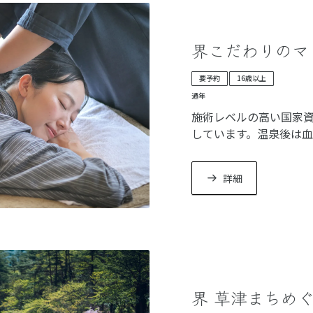
界こだわりのマ
要予約
16歳以上
通年
施術レベルの高い国家
しています。温泉後は
なっています。ご夕食
詳細
界 草津まちめ