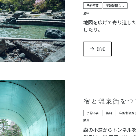
予約不要
年齢制限なし
通年
地図を広げて寄り道し
したり。
草津の魅力を余すこと
す。
詳細
宿と温泉街をつ
予約不要
無料
年齢制限な
通年
森の小道からトンネル