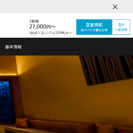
1泊1名
空室検索
27,000
〜
円
＋航空券
当サイトが最もお得
あと払いで
〜
6回
4,500
/月
円
基本情報