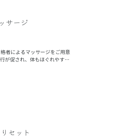
ッサージ
資格者によるマッサージをご用意
血行が促され、体もほぐれやすく
前の施術は消化も助けます。
ぐりセット