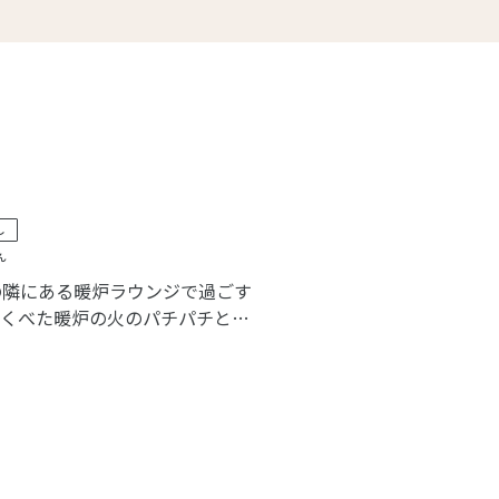
し
ん
の隣にある暖炉ラウンジで過ごす
をくべた暖炉の火のパチパチとい
地よい温もりに包まれます。