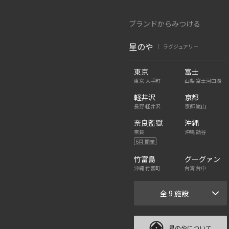
ブランドからみつける
星のや
ラグジュアリー
|
東京
富士
東京 大手町
山梨 富士河口湖
軽井沢
京都
長野 軽井沢
京都 嵐山
奈良監獄
沖縄
奈良
沖縄 読谷
6月 開業
竹富島
グーグァン
沖縄 竹富町
台湾 台中
全 9 施設
星のやについて