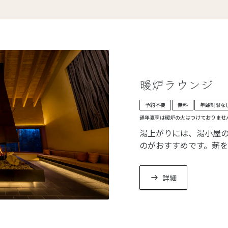
おります。
暖炉ラウンジ
予約不要
無料
年齢制限な
通年
夏季は暖炉の火はつけておりませ
湯上がりには、湯小屋
のがおすすめです。薪
う音を聞きながら、心
詳細