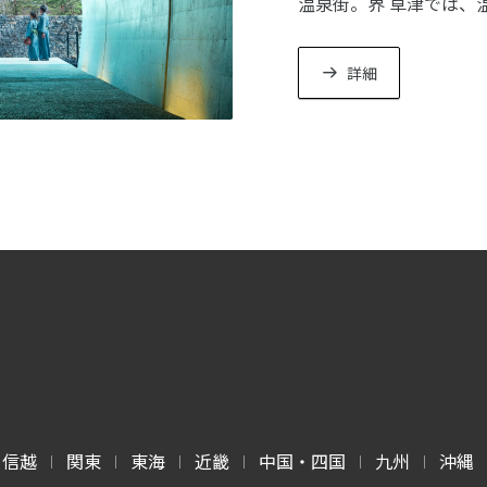
温泉街。界 草津では、
宿、二つの草津を巡る
す。
詳細
甲信越
関東
東海
近畿
中国・四国
九州
沖縄
|
|
|
|
|
|