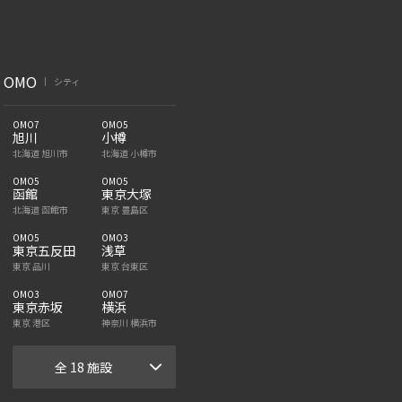
OMO
シティ
|
OMO7
OMO5
旭川
小樽
北海道 旭川市
北海道 小樽市
OMO5
OMO5
函館
東京大塚
北海道 函館市
東京 豊島区
OMO5
OMO3
東京五反田
浅草
東京 品川
東京 台東区
OMO3
OMO7
東京赤坂
横浜
東京 港区
神奈川 横浜市
全 18 施設