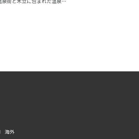
温泉街と木立に包まれた温泉
、新たな過ごし方を堪能できま
海外
|