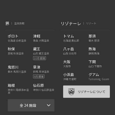
界
リゾナーレ
温泉旅館
リゾート
|
|
ポロト
津軽
トマム
那須
北海道 白老温泉
青森 大鰐温泉
北海道 勇払郡
栃木 那須
秋保
蔵王
八ヶ岳
熱海
宮城 秋保温泉
山形 蔵王温泉
山梨 北杜市
静岡 熱海
10月 開業
大阪
下関
大阪市
山口 下関市
鬼怒川
草津
栃木 鬼怒川温泉
群馬 草津温泉
小浜島
グアム
6月 開業
沖縄 竹富町
Tamuning, Guam
箱根
仙石原
神奈川 箱根湯本温
神奈川 仙石原温泉
リゾナーレについて
泉
全 24 施設