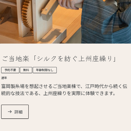
ご当地楽「シルクを紡ぐ上州座繰り」
予約不要
無料
年齢制限なし
通年
富岡製糸場を想起させるご当地楽棟で、江戸時代から続く伝
統的な技法である、上州座繰りを実際に体験できます。
＊ご当地楽とは
全国に展開する温泉旅館ブランド「界」では、それぞれの地
詳細
域の特徴的な魅力を楽しんでいただけるよう、伝統工芸、芸
能、食などを満喫できるおもてなし「ご当地楽」を用意して